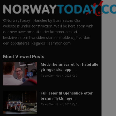
©NorwayToday - Handled by Business.no Our
website is under construction. We'll be here soon with
our new awesome site. Her kommer en kort
beskrivelse om hva siden skal inneholde og hvordan
den oppdateres. Regards TeamXon.com
Most Viewed Posts
Medvirkeransvaret for hatefulle
ytringer skal opp ...
TeamXon
Nov 4, 2025
0
Full seier til Gjensidige etter
brann i flyktninge...
TeamXon
Nov 4, 2025
0