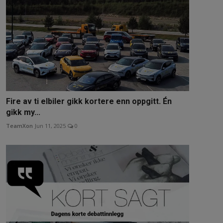
Fire av ti elbiler gikk kortere enn oppgitt. Én
gikk my...
TeamXon
Jun 11, 2025
0