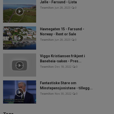
Jølle - Farsund - Lista
TeamXon
Jun 28, 2023
0
Havnegaten 15 - Farsund -
Norway - Rent or Sale
TeamXon
Jun 28, 2023
0
Viggo Kristiansen frikjent i
Baneheia-saken - Pres...
TeamXon
Dec 18, 2022
0
Fantastiske Støre om
Minstepensjonistene - tillegg...
TeamXon
Nov 30, 2022
0