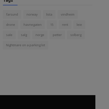
Tags
farsund
norway
lista
vindheim
drone
havnegaten
15
rent
leie
sale
salg
norge
petter
solberg
Nightmare on a parking lot