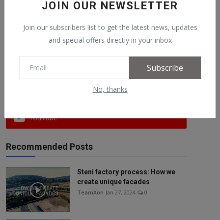
JOIN OUR NEWSLETTER
Sjalg Unneland (SV)...
TeamXon
Feb 21, 2025
0
Join our subscribers list to get the latest news, updates
and special offers directly in your inbox
Follow Us
Subscribe
No, thanks
Facebook
YouTube
Recommended Posts
Steni factory process: How we
create unique facades
TeamXon
Jan 27, 2024
0