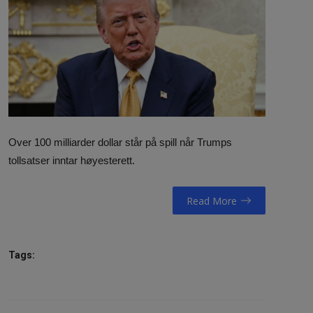
NAV / RETT
STORTINGET
RADIO / TV
VIDEO / TV / DAB
IT/MEDIA
Over 100 milliarder dollar står på spill når Trumps
tollsatser inntar høyesterett.
MIN HISTORIE
Read More
LINKS
English
Tags: