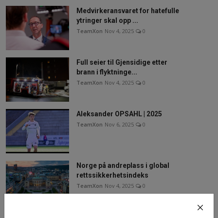
Medvirkeransvaret for hatefulle
ytringer skal opp ...
TeamXon
Nov 4, 2025
0
Full seier til Gjensidige etter
brann i flyktninge...
TeamXon
Nov 4, 2025
0
Aleksander OPSAHL | 2025
TeamXon
Nov 6, 2025
0
Norge på andreplass i global
rettssikkerhetsindeks
TeamXon
Nov 4, 2025
0
Spørretimespørsmål fra Andreas