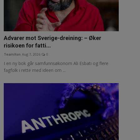
Advarer mot Sverige-dreining: – Øker
risikoen for fatti...
TeamXon
Aug 7, 2026
0
I en ny bok går samfunnsøkonom Ali Esbati og flere
fagfolk i rette med ideen om ...