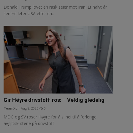
Donald Trump lovet en rask seier mot Iran. Et halvt år
NAV / RETT
senere leter USA etter en...
STORTINGET
RADIO / TV
VIDEO / TV / DAB
IT/MEDIA
MIN HISTORIE
LINKS
Gir Høyre drivstoff-ros: – Veldig gledelig
English
TeamXon
Aug 8, 2026
0
MDG og SV roser Høyre for å si nei til å forlenge
avgiftskuttene på drivstoff.