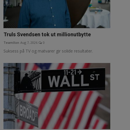
Truls Svendsen tok ut millionutbytte
TeamXon
Aug 7, 2026
0
Suksess på TV og matvarer gir solide resultater.