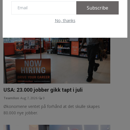
arbeidet. Nå setter AI det sa...
Subscribe
No, thanks
USA: 23.000 jobber gikk tapt i juli
TeamXon
Aug 7, 2026
0
Økonomene ventet på forhånd at det skulle skapes
80.000 nye jobber.