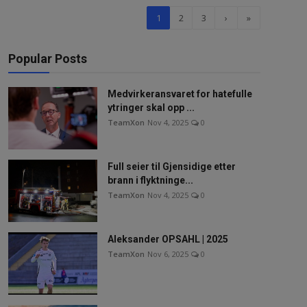
1
2
3
›
»
Popular Posts
Medvirkeransvaret for hatefulle
ytringer skal opp ...
TeamXon
Nov 4, 2025
0
Full seier til Gjensidige etter
brann i flyktninge...
TeamXon
Nov 4, 2025
0
Aleksander OPSAHL | 2025
TeamXon
Nov 6, 2025
0