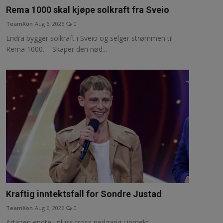
Rema 1000 skal kjøpe solkraft fra Sveio
TeamXon
Aug 6, 2026
0
Endra bygger solkraft i Sveio og selger strømmen til
Rema 1000. – Skaper den nød...
Kraftig inntektsfall for Sondre Justad
TeamXon
Aug 6, 2026
0
Artisten endte i pluss tross nedgang i inntekt.