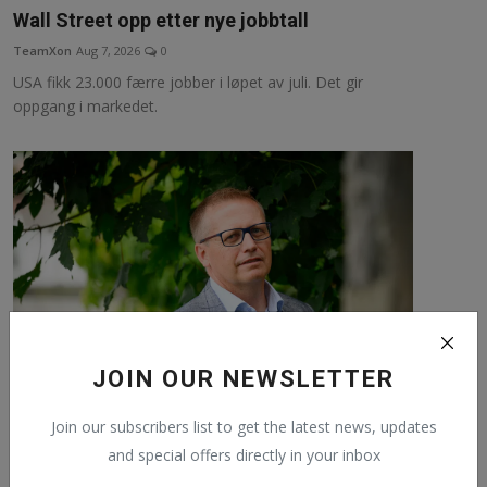
Wall Street opp etter nye jobbtall
TeamXon
Aug 7, 2026
0
USA fikk 23.000 færre jobber i løpet av juli. Det gir
oppgang i markedet.
JOIN OUR NEWSLETTER
AI flytter oppgaver på jobb
Join our subscribers list to get the latest news, updates
TeamXon
Aug 7, 2026
0
and special offers directly in your inbox
Den industrielle revolusjonen lærte oss å dele opp