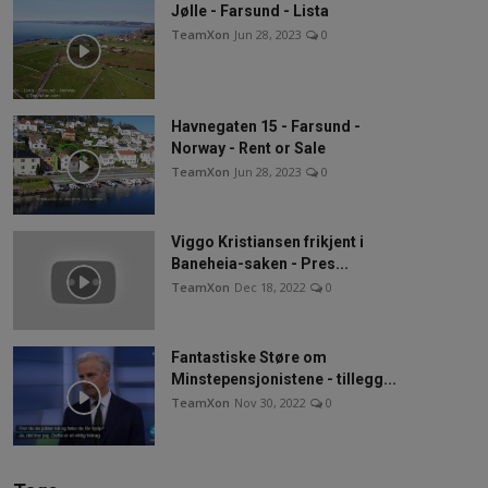
Jølle - Farsund - Lista
TeamXon
Jun 28, 2023
0
Havnegaten 15 - Farsund -
Norway - Rent or Sale
TeamXon
Jun 28, 2023
0
Viggo Kristiansen frikjent i
Baneheia-saken - Pres...
TeamXon
Dec 18, 2022
0
Fantastiske Støre om
Minstepensjonistene - tillegg...
TeamXon
Nov 30, 2022
0