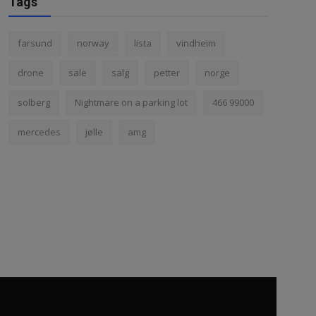
Tags
farsund
norway
lista
vindheim
drone
sale
salg
petter
norge
solberg
Nightmare on a parking lot
466 99000
mercedes
jølle
amg