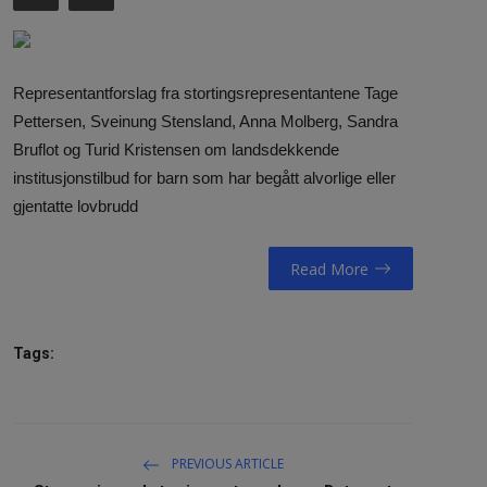
NAV / RETT
STORTINGET
Representantforslag fra stortingsrepresentantene Tage
Pettersen, Sveinung Stensland, Anna Molberg, Sandra
RADIO / TV
Bruflot og Turid Kristensen om landsdekkende
VIDEO / TV / DAB
institusjonstilbud for barn som har begått alvorlige eller
gjentatte lovbrudd
IT/MEDIA
MIN HISTORIE
Read More
LINKS
Tags:
English
PREVIOUS ARTICLE