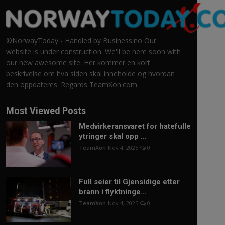
©NorwayToday - Handled by Business.no Our
website is under construction. We'll be here soon with
our new awesome site. Her kommer en kort
beskrivelse om hva siden skal inneholde og hvordan
den oppdateres. Regards TeamXon.com
Most Viewed Posts
Medvirkeransvaret for hatefulle
ytringer skal opp ...
TeamXon
Nov 4, 2025
0
Full seier til Gjensidige etter
brann i flyktninge...
TeamXon
Nov 4, 2025
0