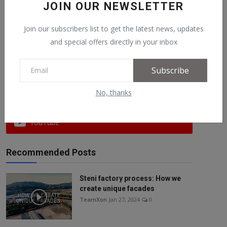
JOIN OUR NEWSLETTER
Sjalg Unneland (SV)...
TeamXon
Feb 21, 2025
0
Join our subscribers list to get the latest news, updates
and special offers directly in your inbox
Follow Us
Subscribe
No, thanks
Facebook
YouTube
Recommended Posts
Steni factory process: How we
create unique facades
TeamXon
Jan 27, 2024
0