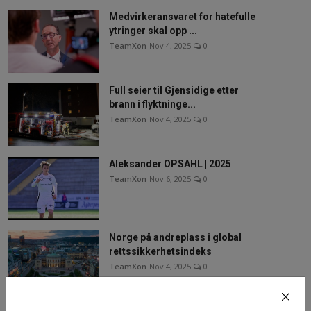
Medvirkeransvaret for hatefulle
ytringer skal opp ...
TeamXon
Nov 4, 2025
0
Full seier til Gjensidige etter
brann i flyktninge...
TeamXon
Nov 4, 2025
0
Aleksander OPSAHL | 2025
TeamXon
Nov 6, 2025
0
Norge på andreplass i global
rettssikkerhetsindeks
TeamXon
Nov 4, 2025
0
Spørretimespørsmål fra Andreas