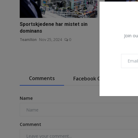
Sportskjedene har mistet sin
Håper en stor
dominans
redde dem
Join ou
TeamXon
Nov 25, 2024
0
TeamXon
Nov 23,
Comments
Facebook Comments
Name
Comment