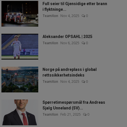
Full seier til Gjensidige etter brann
i flyktninge...
TeamXon
Nov 4, 2025
0
Aleksander OPSAHL | 2025
TeamXon
Nov 6, 2025
0
Norge på andreplass i global
rettssikkerhetsindeks
TeamXon
Nov 4, 2025
0
Spørretimespørsmål fra Andreas
Sjalg Unneland (SV)...
TeamXon
Feb 21, 2025
0