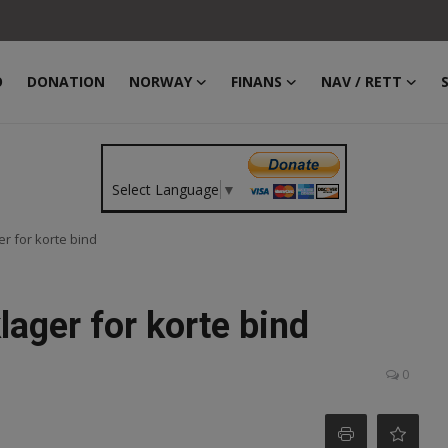
O
DONATION
NORWAY
FINANS
NAV / RETT
Select Language
▼
r for korte bind
lager for korte bind
0