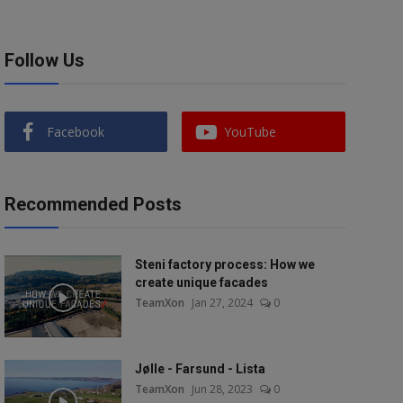
Follow Us
Facebook
YouTube
Recommended Posts
Steni factory process: How we
create unique facades
TeamXon
Jan 27, 2024
0
Jølle - Farsund - Lista
TeamXon
Jun 28, 2023
0