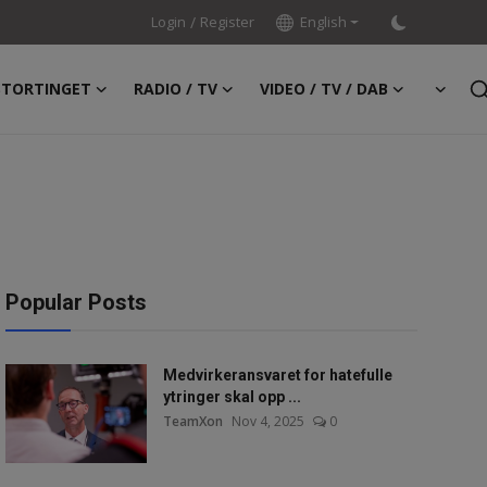
Login
/
Register
English
STORTINGET
RADIO / TV
VIDEO / TV / DAB
Popular Posts
Medvirkeransvaret for hatefulle
ytringer skal opp ...
TeamXon
Nov 4, 2025
0