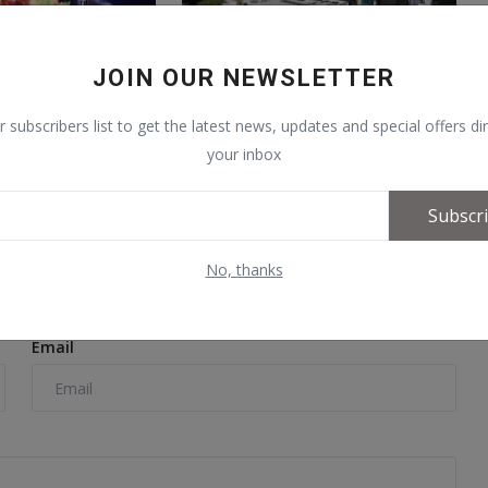
JOIN OUR NEWSLETTER
 dose Listhaug kan
Setter prisen opp igjen med 6
millioner: – Selgers ønske
r subscribers list to get the latest news, updates and special offers dir
 2024
0
TeamXon
Jan 22, 2026
0
your inbox
Subscr
No, thanks
Email