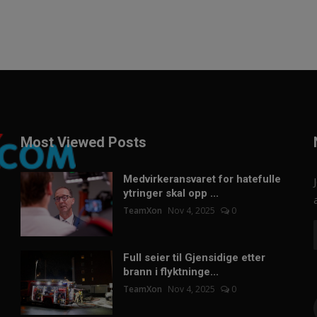
Most Viewed Posts
Medvirkeransvaret for hatefulle
ytringer skal opp ...
TeamXon
Nov 4, 2025
0
Full seier til Gjensidige etter
brann i flyktninge...
TeamXon
Nov 4, 2025
0