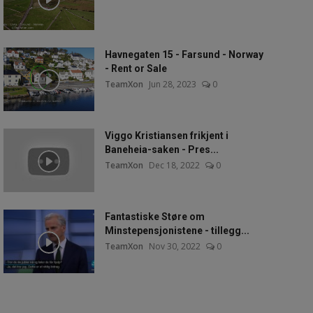
Havnegaten 15 - Farsund - Norway
- Rent or Sale
TeamXon
Jun 28, 2023
0
Viggo Kristiansen frikjent i
Baneheia-saken - Pres...
TeamXon
Dec 18, 2022
0
Fantastiske Støre om
Minstepensjonistene - tillegg...
TeamXon
Nov 30, 2022
0