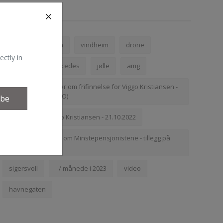
Tags
farsund
lista
vindheim
drone
ectly in
norway
mercedes
jølle
amg
Riksadvokaten ber om frifinnelse for Viggo Kristiansen -
21.10.2022 (NRK.NO)
ibe
Agder Politi - Viggo Kristiansen - 21.10.2022
Fantastiske Støre om Minstepensjonistene - tillegg på
Nok.: 333
sigersvoll
- / månede i 2023
video
havnegaten