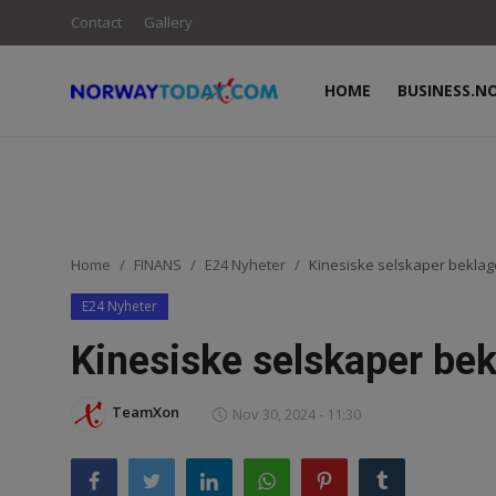
Contact
Gallery
HOME
BUSINESS.N
Login
Register
Home
BUSINESS.NO
Home
FINANS
E24 Nyheter
Kinesiske selskaper beklage
Contact
E24 Nyheter
DONATION
Kinesiske selskaper bek
NORWAY
TeamXon
Nov 30, 2024 - 11:30
FINANS
Gallery