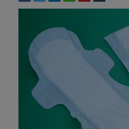
NAV / RETT
STORTINGET
RADIO / TV
VIDEO / TV / DAB
IT/MEDIA
MIN HISTORIE
LINKS
English