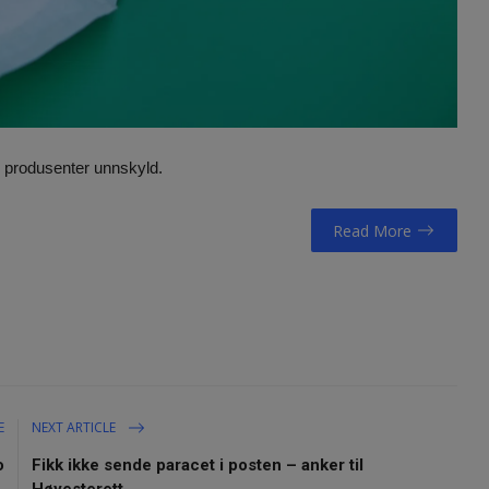
e produsenter unnskyld.
Read More
E
NEXT ARTICLE
o
Fikk ikke sende paracet i posten – anker til