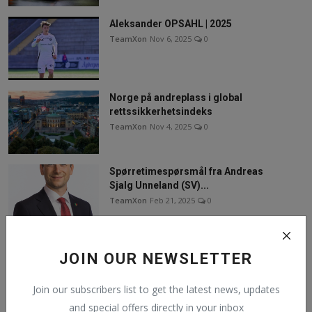
Aleksander OPSAHL | 2025
TeamXon
Nov 6, 2025
0
Norge på andreplass i global
rettssikkerhetsindeks
TeamXon
Nov 4, 2025
0
Spørretimespørsmål fra Andreas
Sjalg Unneland (SV)...
TeamXon
Feb 21, 2025
0
Follow Us
JOIN OUR NEWSLETTER
Join our subscribers list to get the latest news, updates
Facebook
and special offers directly in your inbox