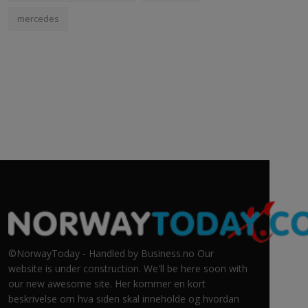
mercedes
©NorwayToday - Handled by Business.no Our
website is under construction. We'll be here soon with
our new awesome site. Her kommer en kort
beskrivelse om hva siden skal inneholde og hvordan