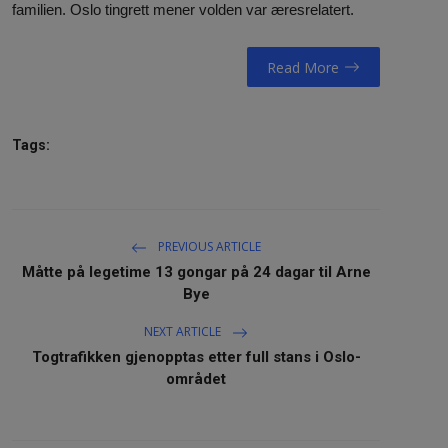
familien. Oslo tingrett mener volden var æresrelatert.
NAV / RETT
Read More
STORTINGET
RADIO / TV
Tags:
VIDEO / TV / DAB
IT/MEDIA
MIN HISTORIE
PREVIOUS ARTICLE
Måtte på legetime 13 gongar på 24 dagar til Arne
LINKS
Bye
NEXT ARTICLE
English
Togtrafikken gjenopptas etter full stans i Oslo-
området