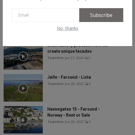
YouTube
Subscribe
No, thanks
Recommended Posts
Steni factory process: How we
create unique facades
TeamXon
Jan 27, 2024
0
Jølle - Farsund - Lista
TeamXon
Jun 28, 2023
0
Havnegaten 15 - Farsund -
Norway - Rent or Sale
TeamXon
Jun 28, 2023
0