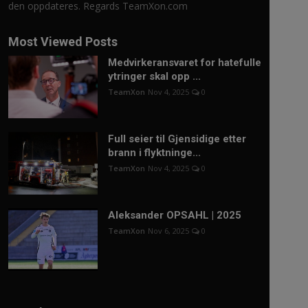
den oppdateres. Regards TeamXon.com
Most Viewed Posts
Medvirkeransvaret for hatefulle
ytringer skal opp ...
TeamXon
Nov 4, 2025
0
Full seier til Gjensidige etter
brann i flyktninge...
TeamXon
Nov 4, 2025
0
Aleksander OPSAHL | 2025
TeamXon
Nov 6, 2025
0