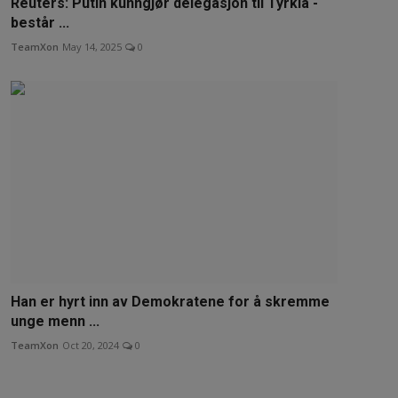
Reuters: Putin kunngjør delegasjon til Tyrkia -
består ...
TeamXon
May 14, 2025
0
Han er hyrt inn av Demokratene for å skremme
unge menn ...
TeamXon
Oct 20, 2024
0