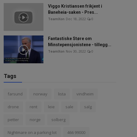
Viggo Kristiansen frikjent i
Baneheia-saken - Pres...
TeamXon
Dec 18, 2022
0
Fantastiske Støre om
Minstepensjonistene - tillegg...
TeamXon
Nov 30, 2022
0
Tags
farsund
norway
lista
vindheim
drone
rent
leie
sale
salg
petter
norge
solberg
Nightmare on a parking lot
466 99000