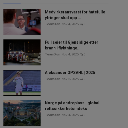
Medvirkeransvaret for hatefulle
ytringer skal opp ...
TeamXon
Nov 4, 2025
0
Full seier til Gjensidige etter
brann i flyktninge...
TeamXon
Nov 4, 2025
0
Aleksander OPSAHL | 2025
TeamXon
Nov 6, 2025
0
Norge på andreplass i global
rettssikkerhetsindeks
TeamXon
Nov 4, 2025
0