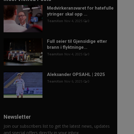
Medvirkeransvaret for hatefulle
ytringer skal opp ...
TeamXon
Nov 4, 2025
0
Full seier til Gjensidige etter
brann i flyktninge...
TeamXon
Nov 4, 2025
0
Aleksander OPSAHL | 2025
TeamXon
Nov 6, 2025
0
Newsletter
Join our subscribers list to get the latest news, updates
and special offers directly in your inbox