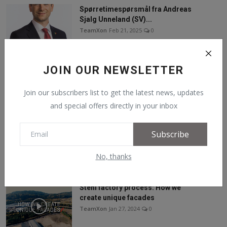
Spørretimespørsmål fra Andreas
Sjalg Unneland (SV)...
TeamXon
Feb 21, 2025
0
JOIN OUR NEWSLETTER
Follow Us
Join our subscribers list to get the latest news, updates
Facebook
and special offers directly in your inbox
YouTube
Subscribe
No, thanks
Recommended Posts
Steni factory process: How we
create unique facades
TeamXon
Jan 27, 2024
0