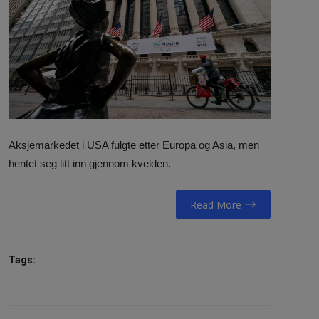
NAV / RETT
STORTINGET
RADIO / TV
VIDEO / TV / DAB
IT/MEDIA
Aksjemarkedet i USA fulgte etter Europa og Asia, men
hentet seg litt inn gjennom kvelden.
MIN HISTORIE
Read More
LINKS
English
Tags: