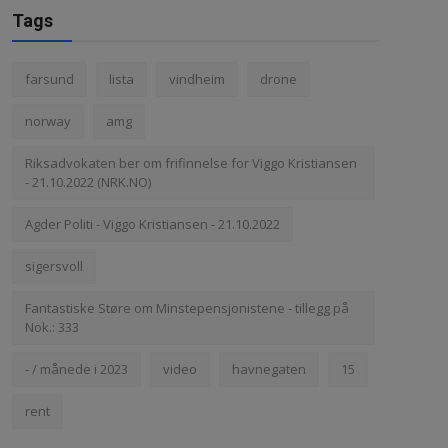
Tags
farsund
lista
vindheim
drone
norway
amg
Riksadvokaten ber om frifinnelse for Viggo Kristiansen
- 21.10.2022 (NRK.NO)
Agder Politi - Viggo Kristiansen - 21.10.2022
sigersvoll
Fantastiske Støre om Minstepensjonistene - tillegg på
Nok.: 333
- / månede i 2023
video
havnegaten
15
rent