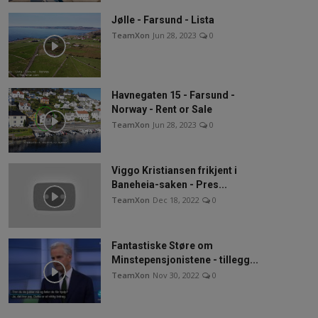
Jølle - Farsund - Lista
TeamXon
Jun 28, 2023
0
Havnegaten 15 - Farsund -
Norway - Rent or Sale
TeamXon
Jun 28, 2023
0
Viggo Kristiansen frikjent i
Baneheia-saken - Pres...
TeamXon
Dec 18, 2022
0
Fantastiske Støre om
Minstepensjonistene - tillegg...
TeamXon
Nov 30, 2022
0