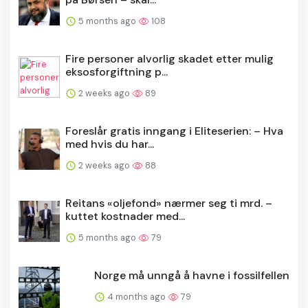
5 months ago
108
Fire personer alvorlig skadet etter mulig
eksosforgiftning p...
2 weeks ago
89
Foreslår gratis inngang i Eliteserien: – Hva
med hvis du har...
2 weeks ago
88
Reitans «oljefond» nærmer seg ti mrd. –
kuttet kostnader med...
5 months ago
79
Norge må unngå å havne i fossilfellen
4 months ago
79