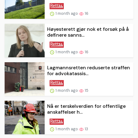
1 month ago
16
Høyesterett gjør nok et forsøk på å
definere sanns...
1 month ago
16
Lagmannsretten reduserte straffen
for advokatassis...
1 month ago
15
Nå er terskelverdien for offentlige
anskaffelser h...
1 month ago
13