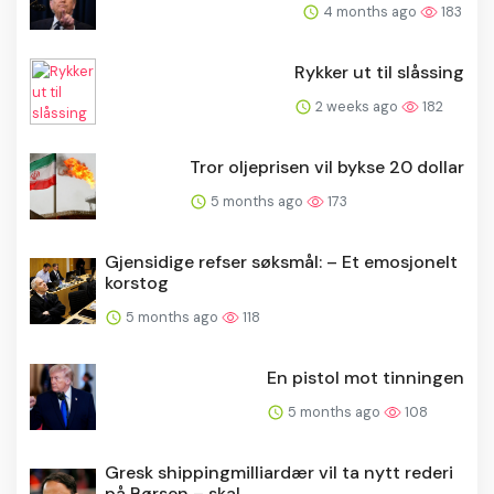
4 months ago
183
Rykker ut til slåssing
2 weeks ago
182
Tror oljeprisen vil bykse 20 dollar
5 months ago
173
Gjensidige refser søksmål: – Et emosjonelt
korstog
5 months ago
118
En pistol mot tinningen
5 months ago
108
Gresk shippingmilliardær vil ta nytt rederi
på Børsen – skal...