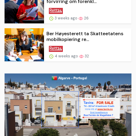
forvirring om forenkl...
3 weeks ago
26
Ber Høyesterett ta Skatteetatens
mobilkopiering re...
4 weeks ago
32