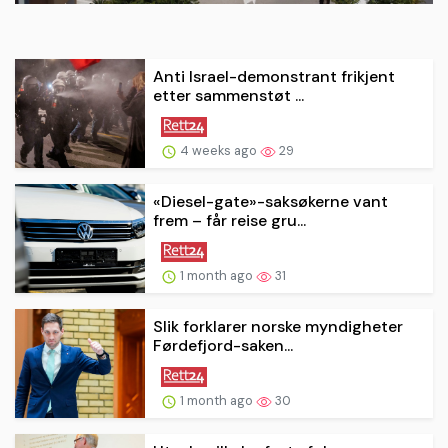
Anti Israel-demonstrant frikjent
etter sammenstøt ...
4 weeks ago
29
«Diesel-gate»-saksøkerne vant
frem – får reise gru...
1 month ago
31
Slik forklarer norske myndigheter
Førdefjord-saken...
1 month ago
30