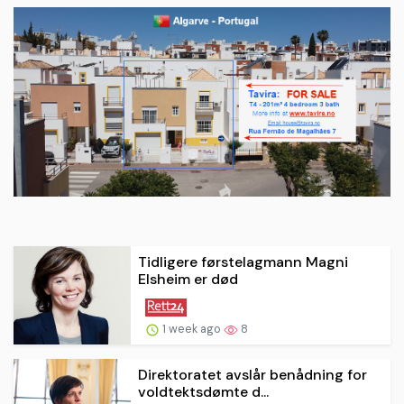
Tidligere førstelagmann Magni
Elsheim er død
1 week ago
8
Direktoratet avslår benådning for
voldtektsdømte d...