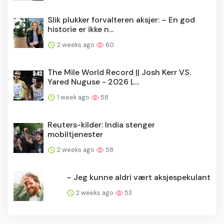
Slik plukker forvalteren aksjer: – En god
historie er ikke n...
2 weeks ago
60
The Mile World Record || Josh Kerr VS.
Yared Nuguse - 2026 L...
1 week ago
58
Reuters-kilder: India stenger
mobiltjenester
2 weeks ago
58
– Jeg kunne aldri vært aksjespekulant
2 weeks ago
53