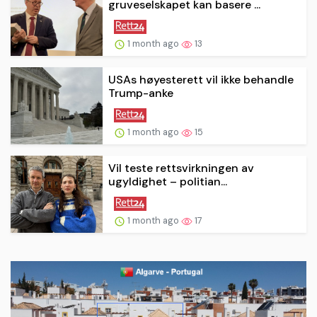
gruveselskapet kan basere ...
1 month ago
13
USAs høyesterett vil ikke behandle
Trump-anke
1 month ago
15
Vil teste rettsvirkningen av
ugyldighet – politian...
1 month ago
17