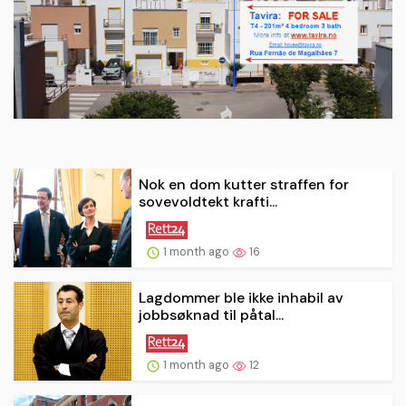
Nok en dom kutter straffen for
sovevoldtekt krafti...
1 month ago
16
Lagdommer ble ikke inhabil av
jobbsøknad til påtal...
1 month ago
12