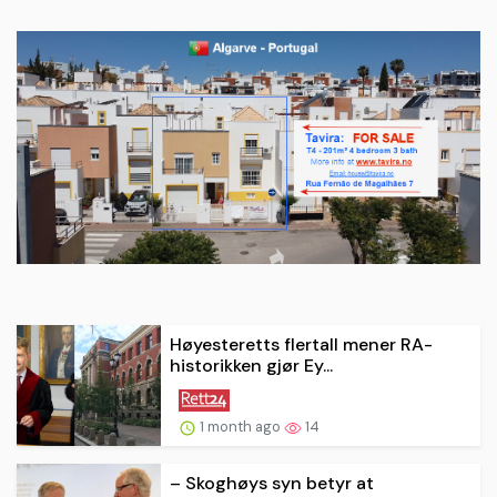
Høyesteretts flertall mener RA-
historikken gjør Ey...
1 month ago
14
– Skoghøys syn betyr at