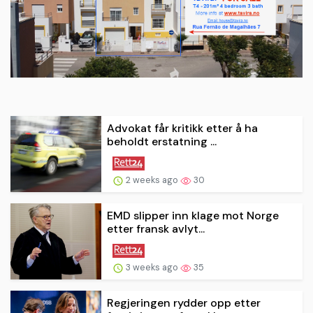
Advokat får kritikk etter å ha
beholdt erstatning ...
2 weeks ago
30
EMD slipper inn klage mot Norge
etter fransk avlyt...
3 weeks ago
35
Regjeringen rydder opp etter