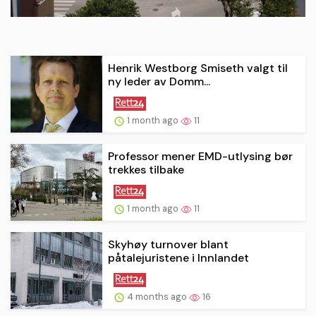
Henrik Westborg Smiseth valgt til
ny leder av Domm...
1 month ago
11
Professor mener EMD-utlysing bør
trekkes tilbake
1 month ago
11
Skyhøy turnover blant
påtalejuristene i Innlandet
4 months ago
16