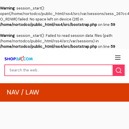
Warning
: session_start():
open(/home/nortodco/public_html/rss4/src/var/sessions/sess_267cc
O_RDWR) failed: No space left on device (28) in
/home/nortodco/public_html/rss4/src/bootstrap.php
on line
59
Warning
: session_start(): Failed to read session data: files (path:
/home/nortodco/public_html/rss4/src/var/sessions) in
/home/nortodco/public_html/rss4/src/bootstrap.php
on line
59
NAV / LAW