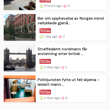
8 hours ago
0
Ber om opphevelse av Norges minst
vellykkede gjenå...
1 day ago
2
Straffedømt nordmann får
erstatning etter britisk ...
2 days ago
2
Politijuristen fylte ut feil skjema –
løslatt mann...
3 days ago
6