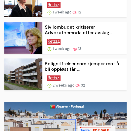
1 week ago
12
Sivilombudet kritiserer
Advokatnemnda etter avslag...
1 week ago
13
Boligstiftelser som kjemper mot å
bli oppløst får ...
2 weeks ago
32