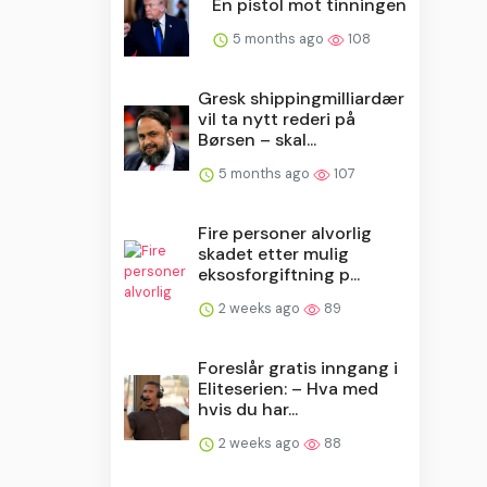
En pistol mot tinningen
5 months ago
108
Gresk shippingmilliardær
vil ta nytt rederi på
Børsen – skal...
5 months ago
107
Fire personer alvorlig
skadet etter mulig
eksosforgiftning p...
2 weeks ago
89
Foreslår gratis inngang i
Eliteserien: – Hva med
hvis du har...
2 weeks ago
88