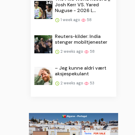
Josh Kerr VS. Yared
Nuguse - 2026 L...
1 week ago
58
Reuters-kilder: India
stenger mobiltjenester
2 weeks ago
58
– Jeg kunne aldri vært
aksjespekulant
2 weeks ago
53