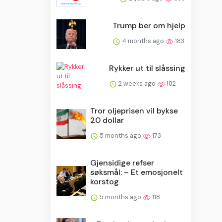
Trump ber om hjelp
4 months ago
183
Rykker ut til slåssing
2 weeks ago
182
Tror oljeprisen vil bykse
20 dollar
5 months ago
173
Gjensidige refser
søksmål: – Et emosjonelt
korstog
5 months ago
118