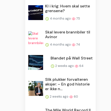
KI i krig: Hvem skal sette
grensene?
4 months ago
75
Skal levere brannbiler til
Avinor
4 months ago
74
Blandet på Wall Street
2 weeks ago
64
Slik plukker forvalteren
aksjer: – En god historie
er ikke n...
2 weeks ago
60
The Mile World Record ||