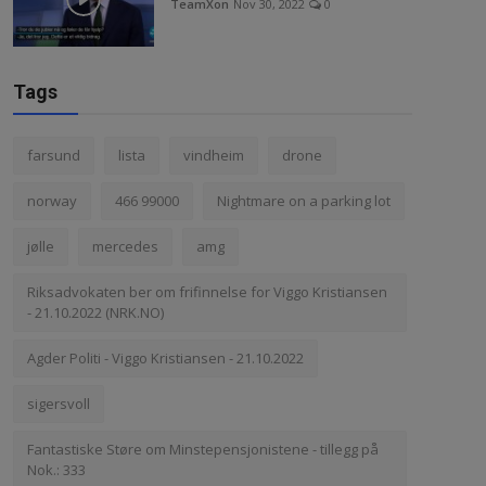
TeamXon
Nov 30, 2022
0
Tags
farsund
lista
vindheim
drone
norway
466 99000
Nightmare on a parking lot
jølle
mercedes
amg
Riksadvokaten ber om frifinnelse for Viggo Kristiansen
- 21.10.2022 (NRK.NO)
Agder Politi - Viggo Kristiansen - 21.10.2022
sigersvoll
Fantastiske Støre om Minstepensjonistene - tillegg på
Nok.: 333