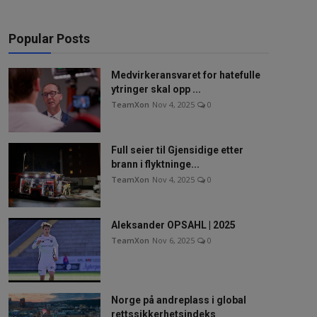
Popular Posts
Medvirkeransvaret for hatefulle
ytringer skal opp ...
TeamXon
Nov 4, 2025
0
Full seier til Gjensidige etter
brann i flyktninge...
TeamXon
Nov 4, 2025
0
Aleksander OPSAHL | 2025
TeamXon
Nov 6, 2025
0
Norge på andreplass i global
rettssikkerhetsindeks