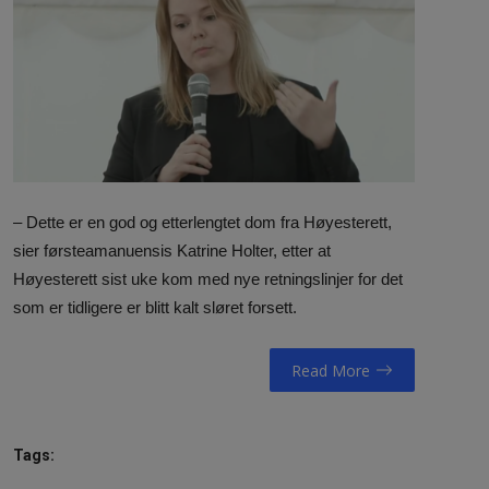
NAV / RETT
STORTINGET
RADIO / TV
VIDEO / TV / DAB
IT/MEDIA
– Dette er en god og etterlengtet dom fra Høyesterett,
sier førsteamanuensis Katrine Holter, etter at
MIN HISTORIE
Høyesterett sist uke kom med nye retningslinjer for det
som er tidligere er blitt kalt sløret forsett.
LINKS
Read More
English
Tags: