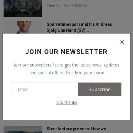
TeamXon
Nov 4, 2025
0
Spørretimespørsmål fra Andreas
Sjalg Unneland (SV)...
TeamXon
Feb 21, 2025
0
JOIN OUR NEWSLETTER
Follow Us
Join our subscribers list to get the latest news, updates
and special offers directly in your inbox
Facebook
Subscribe
YouTube
No, thanks
Recommended Posts
Steni factory process: How we