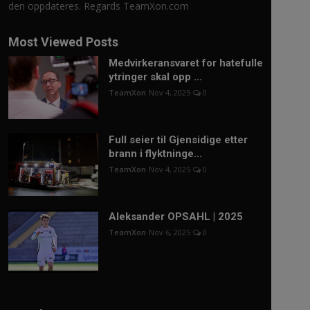
den oppdateres. Regards TeamXon.com
Most Viewed Posts
Medvirkeransvaret for hatefulle
ytringer skal opp ...
TeamXon
Nov 4, 2025
0
Full seier til Gjensidige etter
brann i flyktninge...
TeamXon
Nov 4, 2025
0
Aleksander OPSAHL | 2025
TeamXon
Nov 6, 2025
0