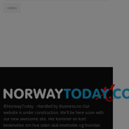
video
©NorwayToday - Handled by Business.no Our
website is under construction. We'll be here soon with
our new awesome site. Her kommer en kort
beskrivelse om hva siden skal inneholde og hvordan