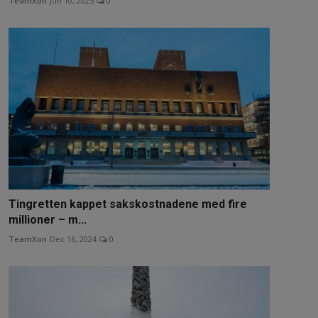
TeamXon
Jun 10, 2025
0
Tingretten kappet sakskostnadene med fire
millioner – m...
TeamXon
Dec 16, 2024
0