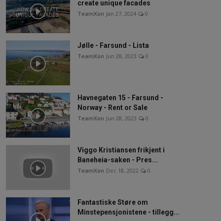
create unique facades
TeamXon
Jan 27, 2024
0
Jølle - Farsund - Lista
TeamXon
Jun 28, 2023
0
Havnegaten 15 - Farsund -
Norway - Rent or Sale
TeamXon
Jun 28, 2023
0
Viggo Kristiansen frikjent i
Baneheia-saken - Pres...
TeamXon
Dec 18, 2022
0
Fantastiske Støre om
Minstepensjonistene - tillegg...